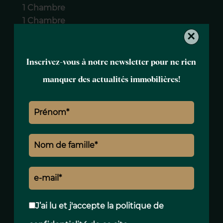
1 Chambre
1 Chambre
×
Prestations
Inscrivez-vous à notre newsletter pour ne rien
Air conditionné
manquer des actualités immobilières!
Meublé
Ascenseur
Concierge
Vidéophone
Mentions légales
Consommation d'énergie
303
kWh/m².an
J’ai lu et j'accepte la
politique de
Consommation d'énergie
E