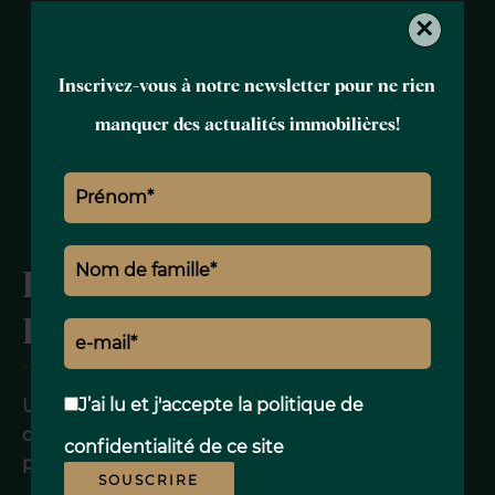
Démarrer avec
×
POLO PROPERTIES
Inscrivez-vous à notre newsletter pour ne rien
manquer des actualités immobilières!
La phase
préparatoire
J’ai lu et j'accepte la
politique de
Une étude préalable,
conduite ensemble,
confidentialité
de ce site
permet de valider :
SOUSCRIRE