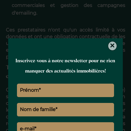
commerciales et gestion des campagnes
d'emailing.
Ces prestataires n'ont qu'un accès limité à vos
données et ont une obligation contractuelle de les
utiliser en conformité avec la législation applicable
×
en matière de protection des données
personnelles.
Inscrivez-vous à notre newsletter pour ne rien
Transferts de données hors Union
manquer des actualités immobilières!
européenne
Certains de ces prestataires (notamment Google)
sont susceptibles de transférer vos données en
dehors de l'Union européenne, notamment vers
les États-Unis. Ces transferts sont encadrés par
des garanties appropriées reconnues par la
réglementation européenne (clauses
contractuelles types de la Commission