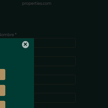
properties.com
Nombre *
×
pellido *
-mail *
eléfono *