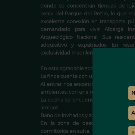
donde se concentran tiendas de lujo
cerca del Parque del Retiro, lo que m
excelente conexión en transporte púb
demandado para vivir. Alberga ins
Arqueológico Nacional. Sus residen
adquisitivo y expatriados. En resu
exclusividad madrileña.
En esta agradable zona se encuentra n
La finca cuenta con un `portal bonito y 
Al entrar nos encontramos con una zon
ambientes, con una maravillosa zona de
La cocina se encuentra con todo lo qu
amigos
Baño de invitados y zona de lavandería.
En la zona de descanso nos encon
dormitorios en suite.