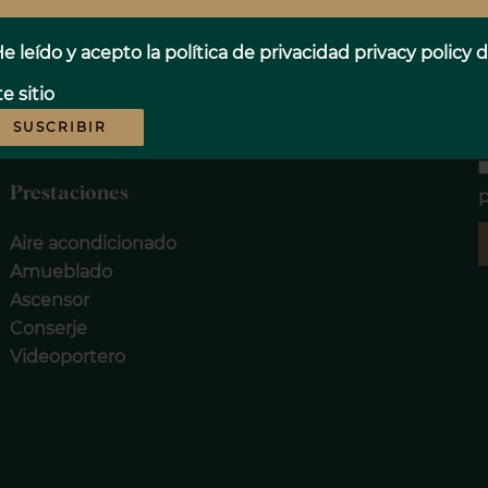
una terracita, donde desayunar con esas
a para empezar el día.
e leído y acepto la política de privacidad
privacy policy
d
 ideal para vivir.
e sitio
SUSCRIBIR
Prestaciones
p
Aire acondicionado
Amueblado
Ascensor
Conserje
Videoportero