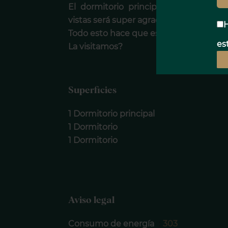
El dormitorio principal cuenta con 
vistas será super agradable y una gozad
H
Todo esto hace que esta propiedad sea la
est
La visitamos?
Superficies
1 Dormitorio principal
1 Dormitorio
1 Dormitorio
Aviso legal
Consumo de energía
303