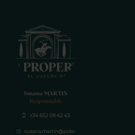
Susana MARTIN
Responsable
+34 652 08 42 43
susana.martin@polo-