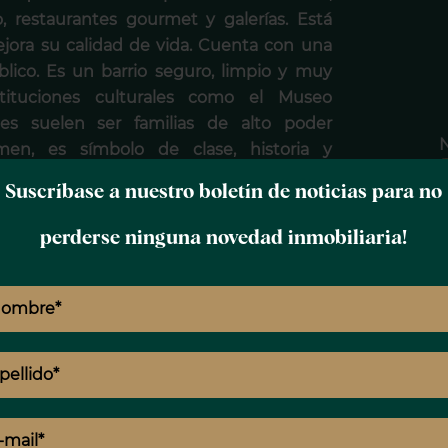
, restaurantes gourmet y galerías. Está
ejora su calidad de vida. Cuenta con una
lico. Es un barrio seguro, limpio y muy
tituciones culturales como el Museo
tes suelen ser familias de alto poder
men, es símbolo de clase, historia y
Suscríbase a nuestro boletín de noticias para no
A
uestra propiedad.
perderse ninguna novedad inmobiliaria!
amplio, portero, trastero.
a social super luminosa , divida en tres
E
 bar y una amplia cocina.
e necesitas para preparar ricas cenas de
T
tramos con tres amplios y luminosos