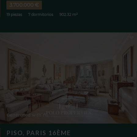
3.700.000 €
19 piezas
7 dormitorios
902.32 m²
PISO, PARIS 16ÈME