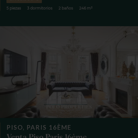
5 piezas
3 dormitorios
2 baños
246 m²
PISO, PARIS 16ÈME
Venta Piso Paris 16ème