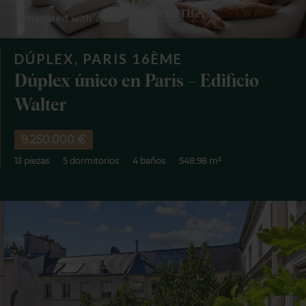
DÚPLEX, PARIS 16ÈME
Dúplex único en París – Edificio
Walter
9.250.000 €
13 piezas
5 dormitorios
4 baños
548.98 m²