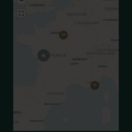
−
118
18