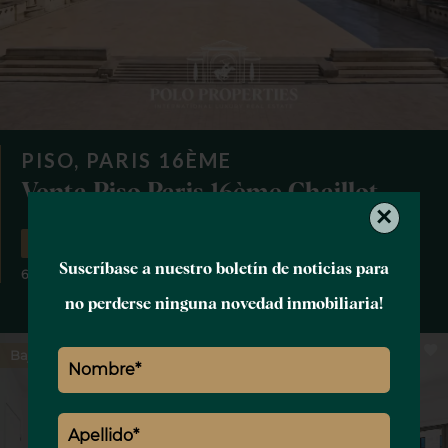
PISO, PARIS 16ÈME
Venta Piso Paris 16ème Chaillot
×
10.800.000 €
Suscríbase a nuestro boletín de noticias para
6 piezas
5 dormitorios
4 baños
288.59 m²
no perderse ninguna novedad inmobiliaria!
Bajo oferta