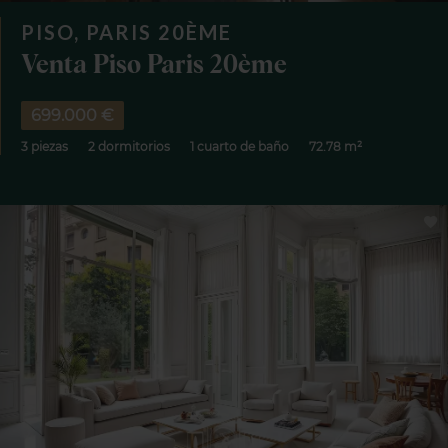
PISO, PARIS 20ÈME
Venta Piso Paris 20ème
699.000 €
3 piezas
2 dormitorios
1 cuarto de baño
72.78 m²