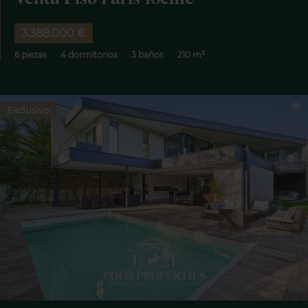
3.388.000 €
6 piezas
4 dormitorios
3 baños
210 m²
Exclusivo