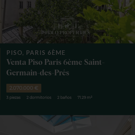
PISO, PARIS 6ÈME
Venta Piso Paris 6ème Saint-
Germain-des-Prés
2.070.000 €
3 piezas
2 dormitorios
2 baños
71.29 m²