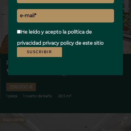
He leído y acepto la política de
privacidad
privacy policy
de este sitio
SUSCRIBIR
PISO, BOULOGNE-BILLANCOURT
Venta Piso Boulogne-Billancourt
298.000 €
1 pieza
1 cuarto de baño
28.5 m²
Bajo oferta