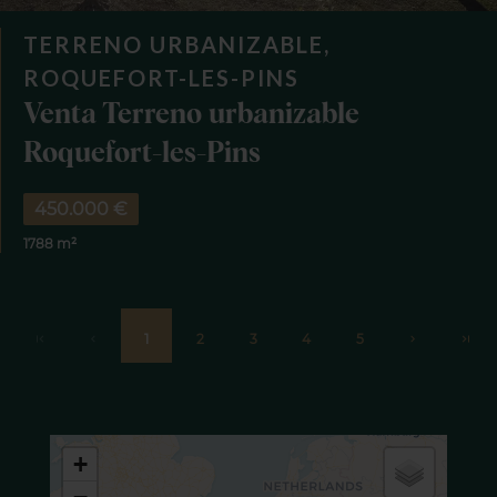
TERRENO URBANIZABLE,
ROQUEFORT-LES-PINS
Venta Terreno urbanizable
Roquefort-les-Pins
450.000 €
1788 m²
1
2
3
4
5
+