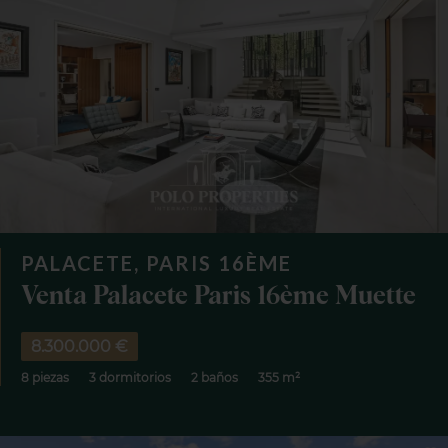
PALACETE, PARIS 16ÈME
Venta Palacete Paris 16ème Muette
8.300.000 €
8 piezas
3 dormitorios
2 baños
355 m²