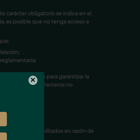
e carácter obligatorio se indica en el
ia, es posible que no tenga acceso a
que:
islación;
 reglamentaria;
cos y físicos aptos para garantizar la
×
rado o acceso por terceros no
rios
de la Agencia, habilitados en razón de