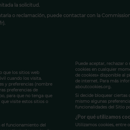
tada la solicitud.
aria o reclamación, puede contactar con la Commission 
r).
Puede aceptar, rechazar o 
cookies en cualquier momen
 que los sitios web
de cookies» disponible al p
il cuando los visita.
de internet. Para más inf
nes y preferencias (nombre
aboutcookies.org
.
ras preferencias de
Si decide bloquear ciertas 
mpo, para que no tenga que
mismo algunas preferencias
que visite estos sitios o
funcionalidades del Sitio p
¿Por qué utilizamos co
Utilizamos cookies, entre o
a el funcionamiento del