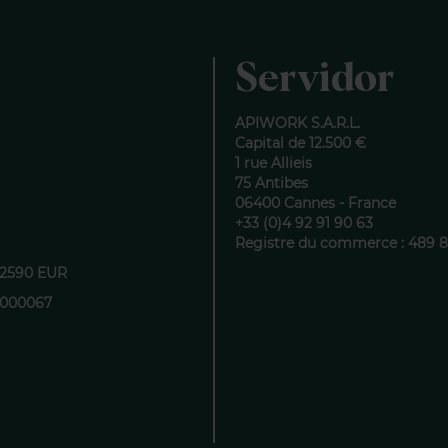
Servidor
APIWORK S.A.R.L.
Capital de 12.500 €
1 rue Allieis
75 Antibes
06400 Cannes - France
+33 (0)4 92 91 90 63
Registre du commerce : 489 
12590 EUR
0000067