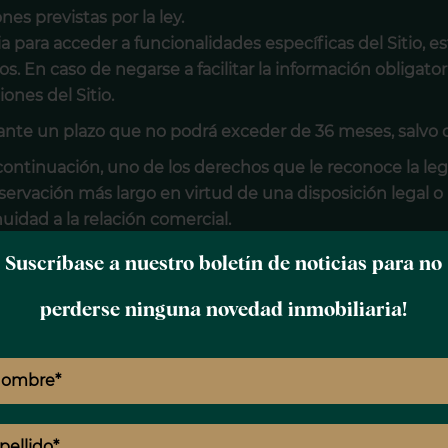
nes previstas por la ley.
 para acceder a funcionalidades específicas del Sitio, est
. En caso de negarse a facilitar la información obligator
iones del Sitio.
ante un plazo que no podrá exceder de 36 meses, salvo 
 continuación, uno de los derechos que le reconoce la leg
ervación más largo en virtud de una disposición legal o
uidad a la relación comercial.
a los medios organizativos, informáticos, jurídicos, técni
Suscríbase a nuestro boletín de noticias para no
 datos personales, de manera que se impida su daño, bor
perderse ninguna novedad inmobiliaria!
os personales y destinata
strictamente limitado al personal y agentes comerciales 
n de confidencialidad.