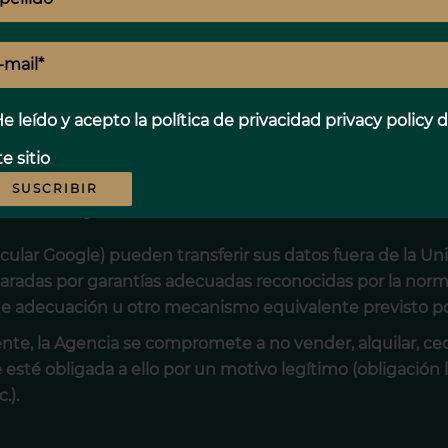
 los siguientes encargados del tratamiento, contratado
tio y de sus servicios, así como a la buena gestión de la
Google LLC): medición de audiencia y estadísticas de frec
e leído y acepto la política de privacidad
privacy policy
d
ailchimp): envío de comunicaciones comerciales y gest
o limitado a sus datos y están obligados contractualment
e sitio
tección de datos personales.
SUSCRIBIR
 Unión Europea
ular Google) pueden transferir sus datos fuera de la Uni
aradas por garantías adecuadas reconocidas por la norm
 de adecuación u otro mecanismo equivalente previsto po
nte, la Agencia se compromete a no vender, alquilar, ced
esté obligada a ello por un motivo legítimo (obligación l
.).