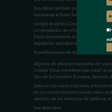
Sus datos también pueden comunicarse a
necesarias al buen funcionamiento del Si
Google Analytics (Google Ireland Ltd / 
H
Un proveedor de emailing (Brevo y/o M
Estos proveedores solo tienen un acces
est
legislación aplicable en materia de pro
Transferencias de datos fuera de la
Algunos de estos proveedores (en partic
Unidos. Estas transferencias están amp
tipo de la Comisión Europea, decisión
Salvo en los casos indicados anteriorme
sin su consentimiento previo, salvo que 
ejercicio de los derechos de defensa, etc
Sus derechos