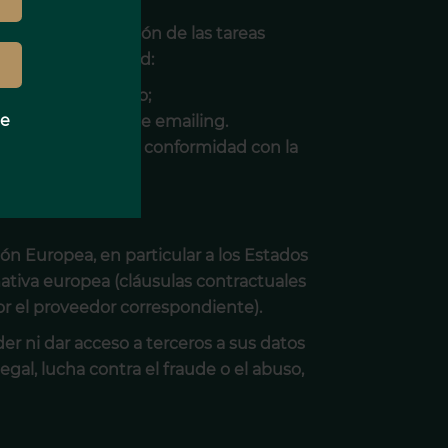
s para la ejecución de las tareas
 relación con usted:
uentación del Sitio;
e
ión de campañas de emailing.
e a utilizarlos de conformidad con la
ón Europea, en particular a los Estados
ativa europea (cláusulas contractuales
r el proveedor correspondiente).
er ni dar acceso a terceros a sus datos
egal, lucha contra el fraude o el abuso,