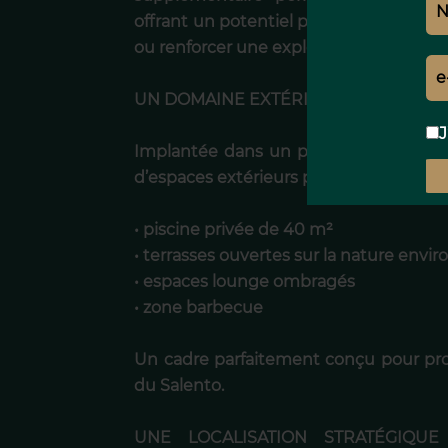
offrant un potentiel particulièrement in
ou renforcer une exploitation locativ
UN DOMAINE EXTÉRIEUR DÉDIÉ AU BIE
J
Implantée dans un parc privé soigne
d’espaces extérieurs particulièrement qu
• piscine privée de 40 m²
• terrasses ouvertes sur la nature envi
• espaces lounge ombragés
• zone barbecue
Un cadre parfaitement conçu pour pro
du Salento.
UNE LOCALISATION STRATÉGIQUE