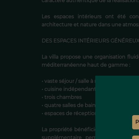
caractère authentique de la réalisation.
Les espaces intérieurs ont été con
architecture et nature dans une atmos
DES ESPACES INTÉRIEURS GÉNÉREU
La villa propose une organisation flu
méditerranéenne haut de gamme :
• vaste séjour / salle à manger d’enviro
• cuisine indépendante
• trois chambres
• quatre salles de bains
• espaces de réception ouverts sur les te
La propriété bénéficie également de l
supplémentaire permettant la créat