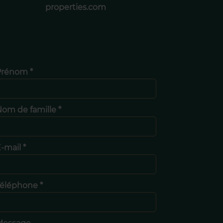
properties.com
Prénom *
om de famille *
-mail *
éléphone *