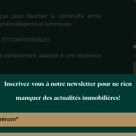
çus pour favoriser la continuité entre
phère élégante et lumineuse.
X ET CONFORTABLES
c
ide parfaitement adaptée à une résidence
n 60 m²
Inscrivez-vous à notre newsletter pour ne rien
manquer des actualités immobilières!
rrasses et le jardin
a possibilité de réaliser une dépendance
ion de deux chambres additionnelles,