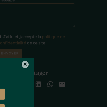
Message
J’ai lu et j'accepte la
politique de
onfidentialité
de ce site
ENVOYER
×
Partager