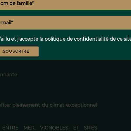
téressant pour accueillir famille et invités
e haut de gamme.
N-ÊTRE ET À L’ART DE VIVRE
’ai lu et j'accepte la
politique de confidentialité
de ce sit
usement aménagé, la propriété bénéficie
SOUSCRIRE
alitatifs :
ronnante
fiter pleinement du climat exceptionnel
 ENTRE MER, VIGNOBLES ET SITES