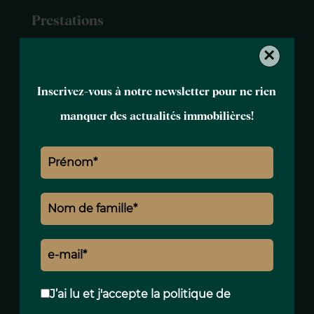
Prestations
×
Air conditionné
Double vitrage
Moustiquaires
Inscrivez-vous à notre newsletter pour ne rien
Abri de voiture
manquer des actualités immobilières!
Arrosage
Barbecue
Clôture
Éclairage extérieur
Puits
Alarme
Barres de fenêtres
Portail électrique
Service de sécurité
Vidéo surveillance
J’ai lu et j'accepte la
politique de
Vidéophone