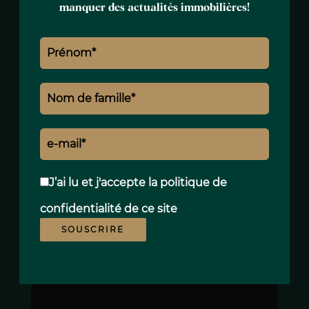
RÉSIDENCE OU UN PROJET LOCATIF HAUT
manquer des actualités immobilières!
DE GAMME
Grâce à la qualité de sa rénovation, à son
organisation parfaitement pensée et à son
emplacement stratégique, cette propriété
représente une opportunité rare aussi bien
pour une résidence privée de prestige que
pour un investissement locatif haut de
gamme dans l’une des régions les plus
J’ai lu et j'accepte la
politique de
recherchées du sud de l’Italie.
confidentialité
de ce site
SOUSCRIRE