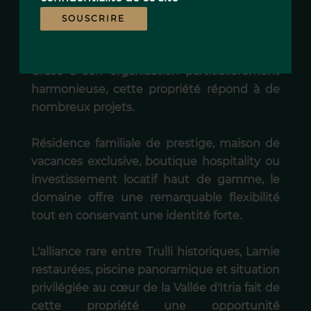
PRESTIGE ET HOSPITALITY HAUT DE
SOUSCRIRE
GAMME
Grâce à son organisation particulièrement
harmonieuse, cette propriété répond à de
nombreux projets.
Résidence familiale de prestige, maison de
vacances exclusive, boutique hospitality ou
investissement locatif haut de gamme, le
domaine offre une remarquable flexibilité
tout en conservant une identité forte.
L'alliance rare entre Trulli historiques, Lamie
restaurées, piscine panoramique et situation
privilégiée au cœur de la Vallée d'Itria fait de
cette propriété une opportunité