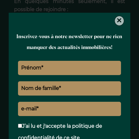
En quelques minutes seulement, il est
possible de rejoindre :
×
• Martina Franca,
• Ostuni,
Inscrivez-vous à notre newsletter pour ne rien
• Cisternino,
manquer des actualités immobilières!
• Locorotondo,
• Alberobello,
ainsi que les nombreuses adresses
gastronomiques, marchés traditionnels et
sites culturels qui font la renommée
internationale de cette région.
Les plages de l'Adriatique sont également
facilement accessibles.
J’ai lu et j'accepte la
politique de
confidentialité
de ce site
UNE PROPRIÉTÉ ENTRE RÉSIDENCE DE