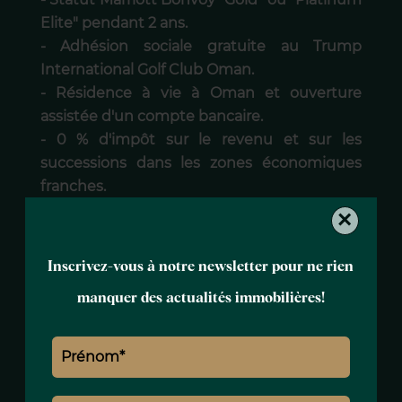
Elite" pendant 2 ans.
- Adhésion sociale gratuite au Trump
International Golf Club Oman.
- Résidence à vie à Oman et ouverture
assistée d'un compte bancaire.
- 0 % d'impôt sur le revenu et sur les
successions dans les zones économiques
franches.
×
Vous souhaitez investir ou obtenir de plus
amples informations ?
Inscrivez-vous à notre newsletter pour ne rien
manquer des actualités immobilières!
Surfaces
3 Chambres
1 Séjour/cuisine