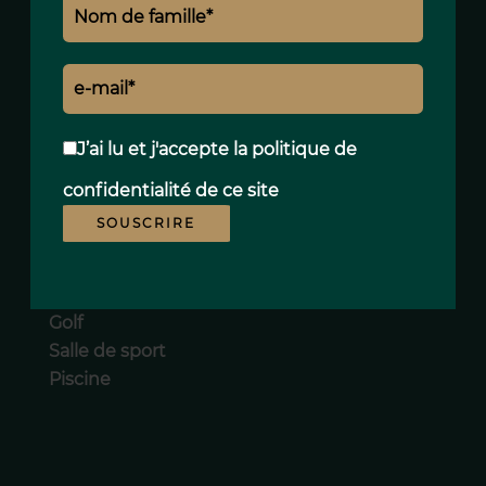
2 Salles de bains
2 Toilettes
1 Chambre de service
1 Salle à manger
1 Terrasse
J’ai lu et j'accepte la
politique de
confidentialité
de ce site
Prestations
SOUSCRIRE
Meublé
Concierge
Golf
Salle de sport
Piscine