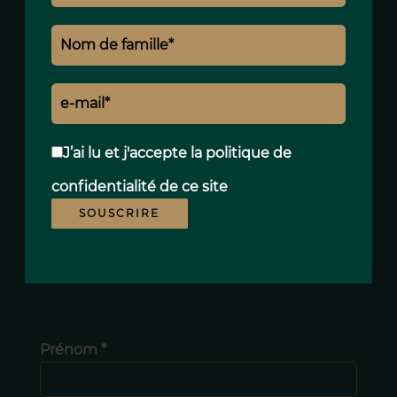
Maryna BABYCH
J’ai lu et j'accepte la
politique de
Conseillère Paris
confidentialité
de ce site
+33 6 72 51 68 46
SOUSCRIRE
maryna.babych@polo-properties.com
Prénom *