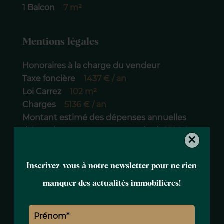
1 Balcon
7 m²
Mentions légales
Honoraires à la charge du vendeur
Taxe foncière
1437 € / an
Loi Carrez
102 m²
Charges
5136 € / an
Montant estimé des dépenses annuelles
d'énergie pour un usage standard : 1590€
×
~ 2190€
Inscrivez-vous à notre newsletter pour ne rien
manquer des actualités immobilières!