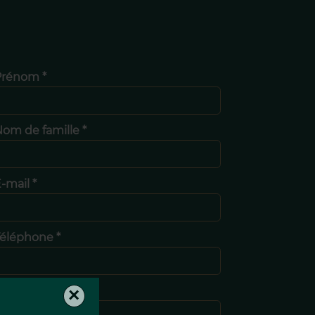
Prénom *
om de famille *
-mail *
éléphone *
Message
×