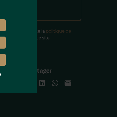
J’ai lu et j'accepte la
politique de
onfidentialité
de ce site
ENVOYER
Partager
e