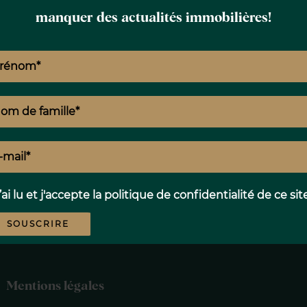
r et à son orientation, il bénéficie d'une
manquer des actualités immobilières!
ng de la journée.
x chambres, une cuisine et une salle de
ménagement pour maximiser l'espace et la
c
and potentiel de redistribution. Et une
 être adaptées à un design moderne.
our une rénovation et une personnalisation
lités d'augmenter sa valeur. Parfait pour
 la forte demande.
’ai lu et j'accepte la
politique de confidentialité
de ce sit
mer cet espace en un joyau immobilier au
SOUSCRIRE
Mentions légales