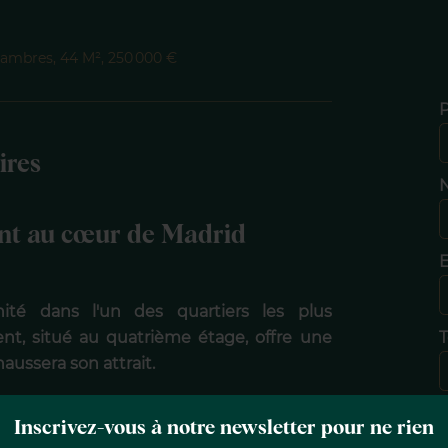
ambres, 44 M², 250 000 €
ires
N
ent au cœur de Madrid
E
ité dans l'un des quartiers les plus
nt, situé au quatrième étage, offre une
T
aussera son attrait.
dans le centre de Madrid, entouré de
Inscrivez-vous à notre newsletter pour ne rien
 desservi par les transports en commun.