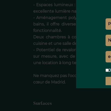
- Espaces lumineux : Grâce à sa hauteu
excellente lumière naturelle tout au lo
- Aménagement polyvalent : avec deu
bains, il offre diverses options d'a
fonctionnalité.
Deux chambres à coucher, avec un gr
cuisine et une salle de bains, prêtes à
- Potentiel de revalorisation : Idéal p
sur mesure, avec de multiples possibi
une location à long terme en raison de
J
Ne manquez pas l'occasion de transfor
cœur de Madrid.
Surfaces