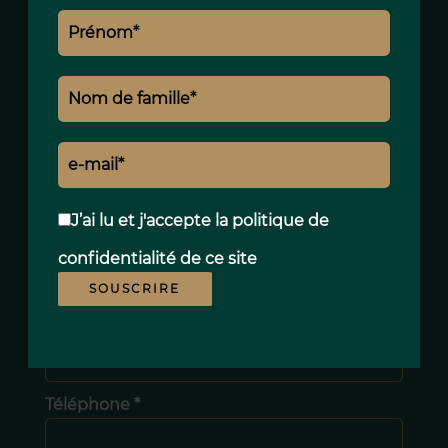
+34 652 08 42 43
susana.martin@polo-properties.com
Prénom *
J’ai lu et j'accepte la
politique de
Nom de famille *
confidentialité
de ce site
SOUSCRIRE
E-mail *
Téléphone *