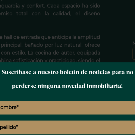
anguardia y confort. Cada espacio ha sido
miso total con la calidad, el diseño
hall de entrada que anticipa la amplitud
 principal, bañado por luz natural, ofrece
r con estilo. La cocina de autor, equipada
na sofisticación y practicidad, siendo el
A
Suscríbase a nuestro boletín de noticias para no
suite, cada uno con su baño privado,
perderse ninguna novedad inmobiliaria!
E
oluto. Además, se incluye una family room
io o espacio multifuncional, así como un
, un aseo de cortesía, armario gabanero y
T
e la vivienda: suelos de roble natural en