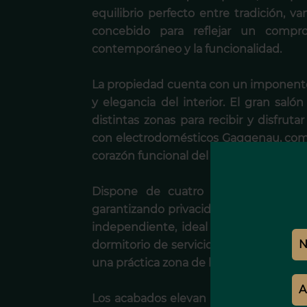
equilibrio perfecto entre tradición, v
concebido para reflejar un compro
contemporáneo y la funcionalidad.
La propiedad cuenta con un imponente 
y elegancia del interior. El gran salón
distintas zonas para recibir y disfruta
con electrodomésticos Gaggenau, combi
corazón funcional del hogar.
Dispone de cuatro dormitorios en 
garantizando privacidad y confort abs
independiente, ideal como sala de oc
dormitorio de servicio con baño propio
una práctica zona de lavandería.
Los acabados elevan aún más el nivel d