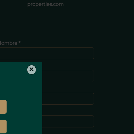
properties.com
Nombre *
pellido *
×
-mail *
eléfono *