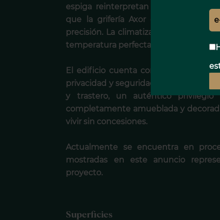
espiga reinterpretan el clasicismo 
que la grifería Axor en todos los b
precisión. La climatización por conduc
temperatura perfecta durante todo el 
H
est
El edificio cuenta con entrada de ser
privacidad y seguridad. Como valor aña
y trastero, un auténtico privilegi
completamente amueblada y decorada c
vivir sin concesiones.
Actualmente se encuentra en proces
mostradas en este anuncio represen
proyecto.
Superficies