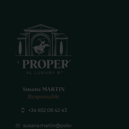
Susana MARTIN
Responsable
+34 652 08 42 43
susana.martin@polo-