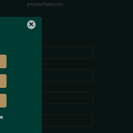
properties.com
×
Nombre *
pellido *
-mail *
eléfono *
e