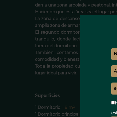
dan a una zona arbolada y peatonal, in
Haciendo que esta área sea el lugar per
La zona de descanso la compone dos d
amplia zona de armarios y baño amplio 
El segundo dormitorio cuenta con una
tranquilo, donde facilita el descanso
fuera del dormitorio.
También contamos con una maravil
comodidad y bienestar en la propiedad
Toda la propiedad cuenta con mucha 
lugar ideal para vivir.
Superficies
H
1 Dormitorio
9 m²
est
1 Dormitorio principal
12 m²