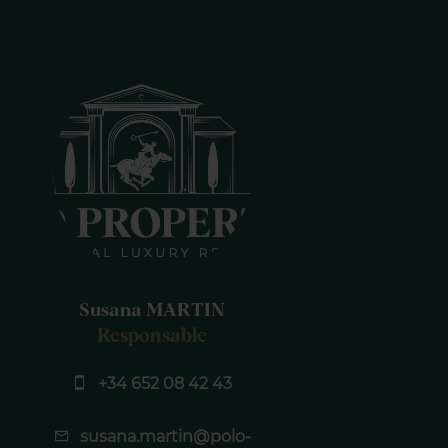
Susana MARTIN
Responsable
+34 652 08 42 43
susana.martin@polo-