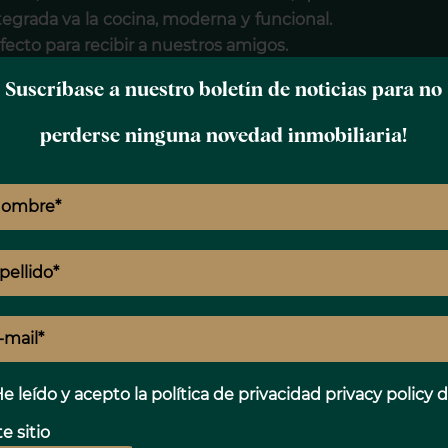
tegrada va la cocina, moderna y funcional.
fecto para recibir a nuestros amigos.
ormitorios el principal soleado, con una
Suscríbase a nuestro boletín de noticias para no
en suite.
 amplia zona de armarios, da a un patio
perderse ninguna novedad inmobiliaria!
, el baño que le da servicio se encuentra
losa zona de lavandería, que nos da
A
.
luz, haciendo que esta propiedad sea el
E
Prestaciones
T
e leído y acepto la política de privacidad
privacy policy
d
Aire acondicionado
e sitio
Amueblado