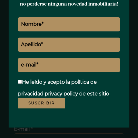
no perderse ninguna novedad inmobiliaria!
Serge BEVERELLI
Responsable
+39 380 461 0519
serge.beverelli@polo-properties.com
He leído y acepto la política de
Nombre *
privacidad
privacy policy
de este sitio
SUSCRIBIR
Apellido *
E-mail *