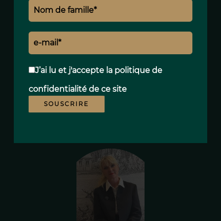
Piscine
Mentions légales
Honoraires à la charge du vendeur
J’ai lu et j'accepte la
politique de
Montant estimé des dépenses annuelles
d'énergie pour un usage standard, établi à
confidentialité
de ce site
partir des prix de l'énergie de l'année 2021
SOUSCRIRE
: 2371€ ~ 3209€