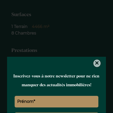
Surfaces
1 Terrain
4466 m²
8 Chambres
Prestations
×
Air conditionné
Fenêtres coulissantes
Internet
Inscrivez-vous à notre newsletter pour ne rien
Jacuzzi
manquer des actualités immobilières!
Stores électriques
Volets roulants électriques
Éclairage extérieur
Héliport