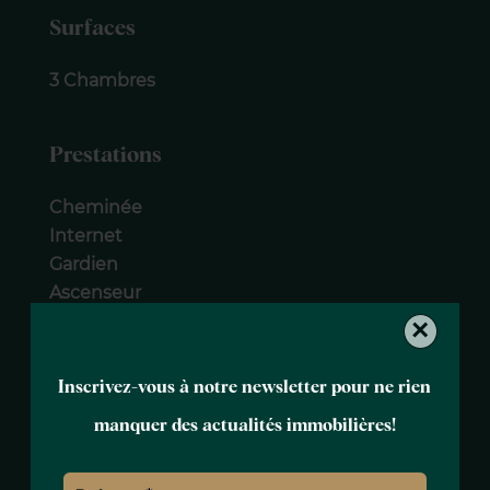
Surfaces
3 Chambres
Prestations
Cheminée
Internet
Gardien
Ascenseur
×
Mentions légales
Inscrivez-vous à notre newsletter pour ne rien
Honoraires à la charge du vendeur
manquer des actualités immobilières!
Loi Carrez
195 m²
Charges de copropriété
8400 € / an