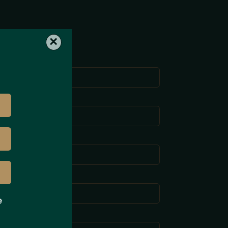
×
Prénom *
om de famille *
-mail *
éléphone *
e
Message