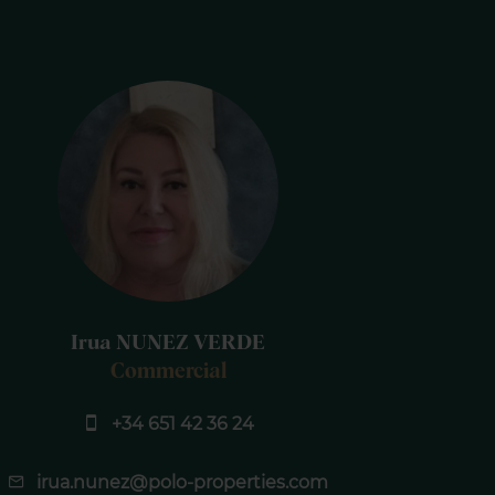
Irua NUNEZ VERDE
Commercial
+34 651 42 36 24
irua.nunez@polo-properties.com