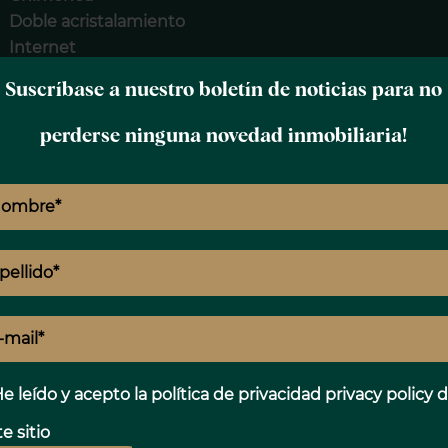
Doble acristalamiento
Internet
Amueblado
Suscríbase a nuestro boletín de noticias para no
Cochera
Sistema de riego
perderse ninguna novedad inmobiliaria!
Barbacoa
Iluminación exterior
Sistema de alarma
A
Portón eléctrico
Cámaras de seguridad
Videoportero
E
Piscina
T
e leído y acepto la política de privacidad
privacy policy
d
e sitio