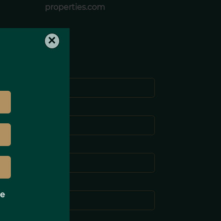
properties.com
×
Nombre *
pellido *
-mail *
eléfono *
e