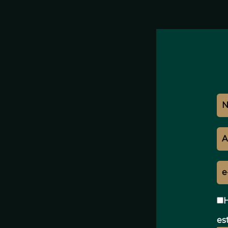
H
est