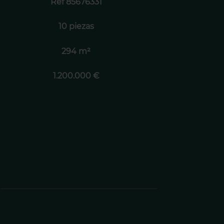
Ref 85676331
10 piezas
294 m²
1.200.000 €