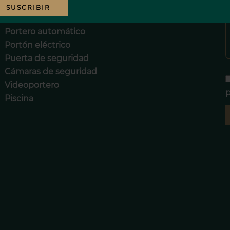
Entrada con código digital
SUSCRIBIR
Conserje
Portero automático
Portón eléctrico
Puerta de seguridad
Cámaras de seguridad
Videoportero
p
Piscina