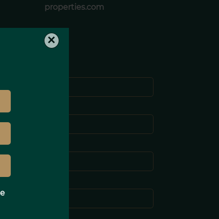
properties.com
×
Nombre *
pellido *
-mail *
eléfono *
e