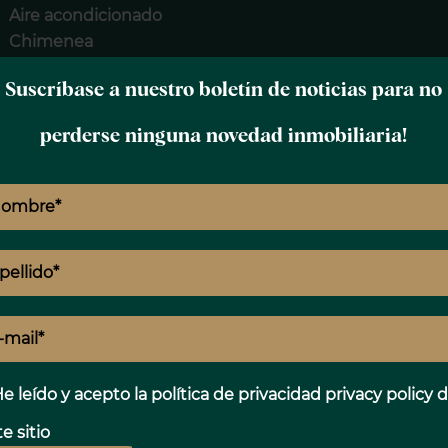
Aire acondicionado
Chimenea
Domótica
Suscríbase a nuestro boletín de noticias para no
Doble acristalamiento
Ventana de aluminio
perderse ninguna novedad inmobiliaria!
Ventanales
Amueblado
Paneles fotovoltaicos
A
Panel solar
Persianas
Toldos eléctricos
E
Forjado sanitario
Cochera
Sistema de riego
T
Barbacoa
e leído y acepto la política de privacidad
privacy policy
d
Iluminación exterior
Sistema de alarma
e sitio