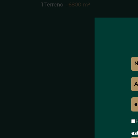
1 Terreno
6800 m²
H
est