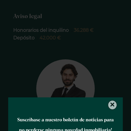
Aviso legal
Honorarios del inquilino
36.288 €
Depósito
42.000 €
×
Suscríbase a nuestro boletín de noticias para
David MALEK
no perderse ninguna novedad inmobiliaria!