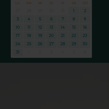
LU
MA
MI
JU
VI
SA
DO
27
28
29
30
31
1
2
3
4
5
6
7
8
9
10
11
12
13
14
15
16
17
18
19
20
21
22
23
24
25
26
27
28
29
30
31
1
2
3
4
5
6