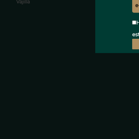
Vajilla
H
est