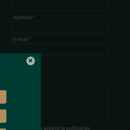
Apellido *
E-mail *
×
Teléfono *
Mensaje
He leído y acepto la política de