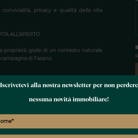
onvivialità, privacy e qualità della vita
VITA ALL’APERTO
 la proprietà gode di un contesto naturale
s
a campagna di Fasano.
Iscrivetevi alla nostra newsletter per non perdere
nessuna novità immobiliare!