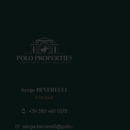
Serge BEVERELLI
Owner
+39 380 461 0519
serge.beverelli@polo-