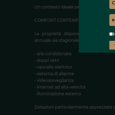
Un contesto ideale per vivere appieno i
COMFORT CONTEMPORANEO E DOTAZ
La proprietà dispone di dotazioni p
H
annuale sia stagionale:
• aria condizionata
• doppi vetri
• cancello elettrico
• sistema di allarme
• videosorveglianza
• internet ad alta velocità
• illuminazione esterna
Dotazioni particolarmente apprezzate pe