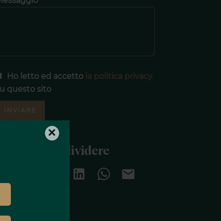
Messaggio
Ho letto ed accetto
la politica privacy
u questo sito
INVIARE
×
Condividere