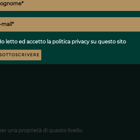
l clima eccezionale della regione.
IONI COMPLETE
articolarmente adatte sia a un utilizzo
o letto ed accetto
la politica privacy
su questo sito
SOTTOSCRIVERE
r una proprietà di questo livello.