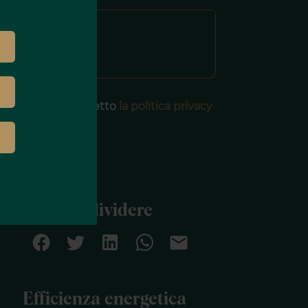
Messaggio
Ho letto ed accetto
la politica privacy
u questo sito
INVIARE
Condividere
Efficienza energetica