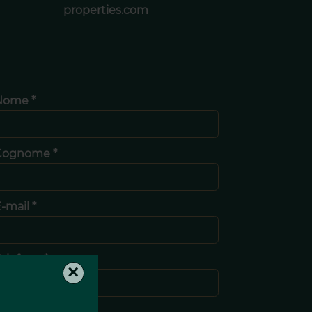
properties.com
Nome *
Cognome *
-mail *
elefono *
×