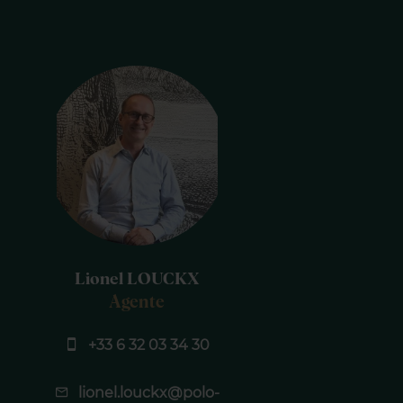
Lionel LOUCKX
Agente
+33 6 32 03 34 30
lionel.louckx@polo-