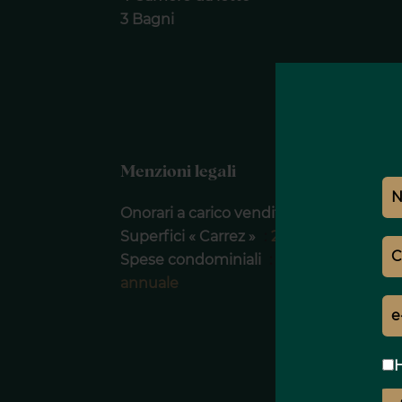
3 Bagni
Menzioni legali
Onorari a carico venditore
Superfici « Carrez »
280 m²
Spese condominiali
12000 € /
annuale
H