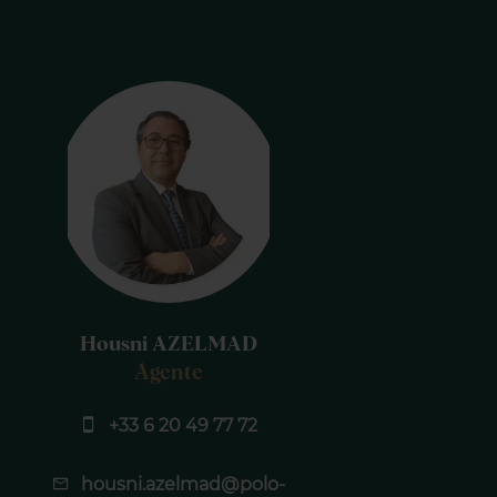
Housni AZELMAD
Agente
+33 6 20 49 77 72
housni.azelmad@polo-