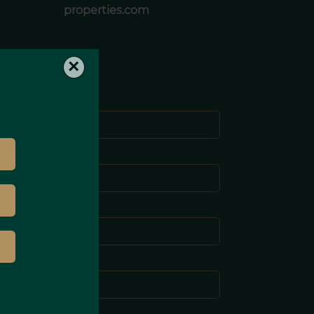
properties.com
×
Nome *
Cognome *
-mail *
elefono *