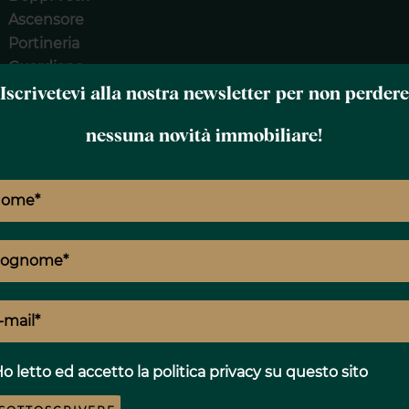
Ascensore
Portineria
Guardiano
Interfono
Iscrivetevi alla nostra newsletter per non perdere
Camino
nessuna novità immobiliare!
E
T
o letto ed accetto
la politica privacy
su questo sito