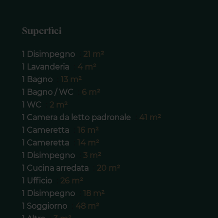
Superfici
1 Disimpegno
21 m²
1 Lavanderia
4 m²
1 Bagno
13 m²
1 Bagno / WC
6 m²
1 WC
2 m²
1 Camera da letto padronale
41 m²
1 Cameretta
16 m²
1 Cameretta
14 m²
1 Disimpegno
3 m²
1 Cucina arredata
20 m²
1 Ufficio
26 m²
1 Disimpegno
18 m²
1 Soggiorno
48 m²