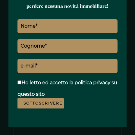
+33 7 81 61 23 61
perdere nessuna novità immobiliare!
david.malek@polo-properties.com
Nome *
Cognome *
Ho letto ed accetto
la politica privacy
su
questo sito
E-mail *
SOTTOSCRIVERE
Telefono *