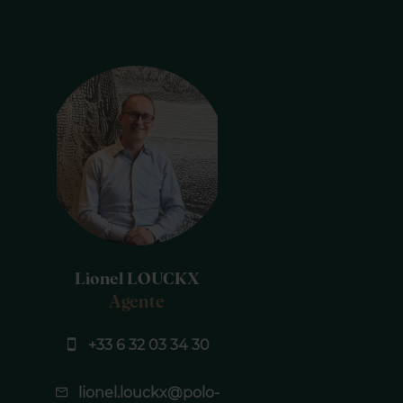
Lionel LOUCKX
Agente
+33 6 32 03 34 30
lionel.louckx@polo-