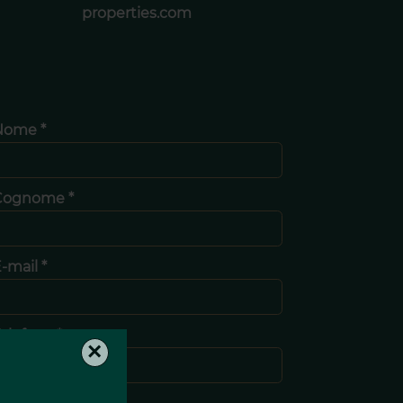
properties.com
Nome *
Cognome *
-mail *
elefono *
×