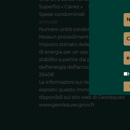
Superfici « Carrez »
134 m²
Spese condominiali
8856 € /
annuale
Numero unità condominiali
29
Nessun procedimento a carico
Importo stimato delle spese annuali
di energia per un uso standard,
stabilito a partire dai prezzi
dell'energia dell'anno2021 : 1870€ ~
H
2540€
Le informazioni sui rischi a cui è
esposto questo immobile sono
disponibili sul sito web di Georisques:
www.georisques.gouv.fr