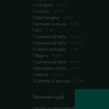
1 Corridoio
3 m²
1 Cucina
14 m²
1 Disimpegno
4 m²
1 Armadio a muro
1 m²
1 WC
1 m²
1 Camera da letto
16 m²
1 Camera da letto
14 m²
1 Cabina armadio
3 m²
1 Bagno
6 m²
1 Camera da letto
8 m²
1 Armadio a muro
2 m²
1 Salone
43 m²
1 Camera di servizio
11 m²
Menzioni legali
Onorari a carico venditore