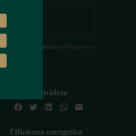
Messaggio
Ho letto ed accetto
la politica privacy
u questo sito
INVIARE
Condividere
Efficienza energetica