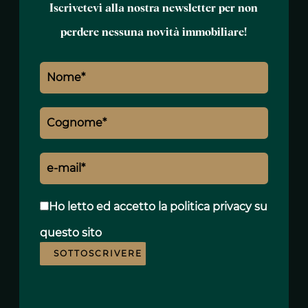
Agente
Iscrivetevi alla nostra newsletter per non
perdere nessuna novità immobiliare!
+33 6 32 03 34 30
lionel.louckx@polo-properties.com
Nome *
Ho letto ed accetto
la politica privacy
su
Cognome *
questo sito
SOTTOSCRIVERE
E-mail *