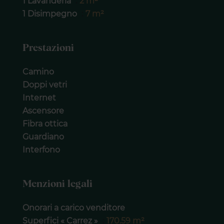
1 Lavanderia
2 m²
1 Disimpegno
7 m²
Prestazioni
Camino
Doppi vetri
Internet
Ascensore
Fibra ottica
Guardiano
Interfono
Menzioni legali
Onorari a carico venditore
Superfici « Carrez »
170.59 m²