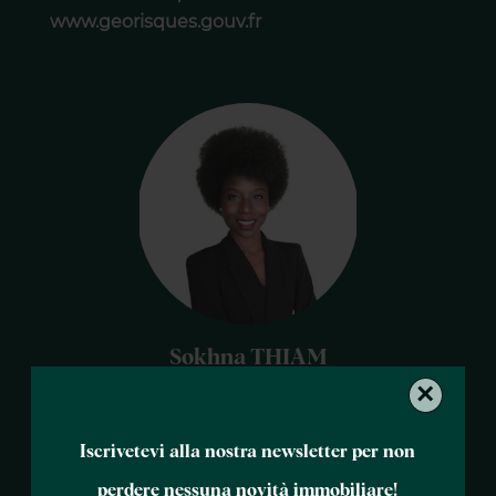
www.georisques.gouv.fr
Sokhna THIAM
×
Agente
+33 7 52 08 27 31
Iscrivetevi alla nostra newsletter per non
perdere nessuna novità immobiliare!